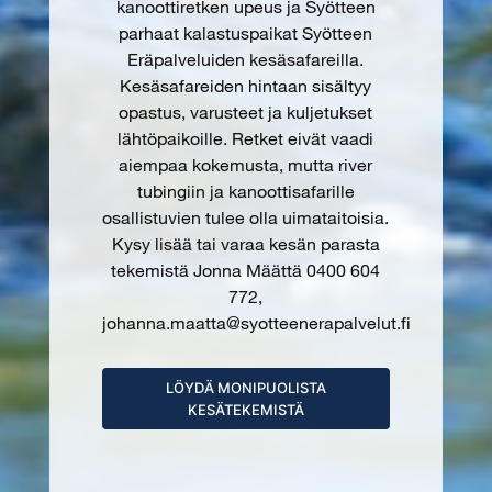
kanoottiretken upeus ja Syötteen
parhaat kalastuspaikat Syötteen
Eräpalveluiden kesäsafareilla.
Kesäsafareiden hintaan sisältyy
opastus, varusteet ja kuljetukset
lähtöpaikoille. Retket eivät vaadi
aiempaa kokemusta, mutta river
tubingiin ja kanoottisafarille
osallistuvien tulee olla uimataitoisia.
Kysy lisää tai varaa kesän parasta
tekemistä Jonna Määttä 0400 604
772,
johanna.maatta@syotteenerapalvelut.fi
LÖYDÄ MONIPUOLISTA
KESÄTEKEMISTÄ