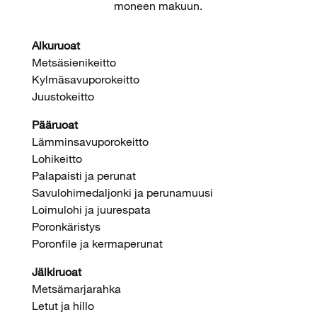
moneen makuun.
Alkuruoat
Metsäsienikeitto
Kylmäsavuporokeitto
Juustokeitto
Pääruoat
Lämminsavuporokeitto
Lohikeitto
Palapaisti ja perunat
Savulohimedaljonki ja perunamuusi
Loimulohi ja juurespata
Poronkäristys
Poronfile ja kermaperunat
Jälkiruoat
Metsämarjarahka
Letut ja hillo