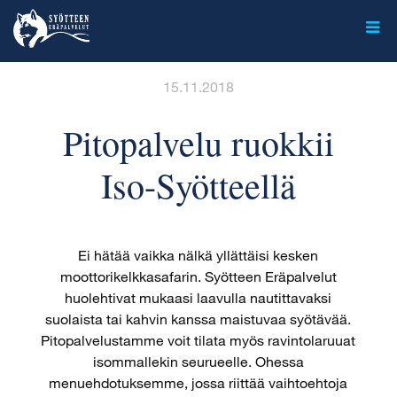
Skip
to
content
15.11.2018
Pitopalvelu ruokkii
Iso-Syötteellä
Ei hätää vaikka nälkä yllättäisi kesken
moottorikelkkasafarin. Syötteen Eräpalvelut
huolehtivat mukaasi laavulla nautittavaksi
suolaista tai kahvin kanssa maistuvaa syötävää.
Pitopalvelustamme voit tilata myös ravintolaruuat
isommallekin seurueelle. Ohessa
menuehdotuksemme, jossa riittää vaihtoehtoja