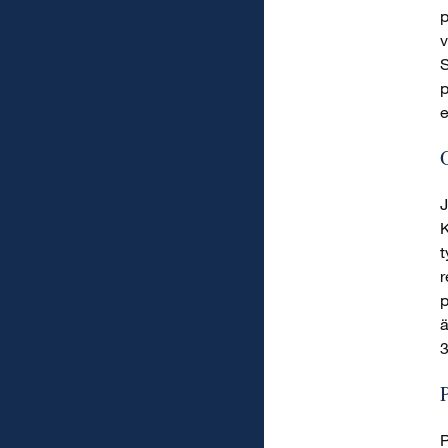
p
v
S
p
e
J
K
t
r
p
ä
3
P