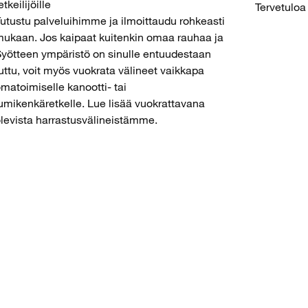
etkeilijöille
Tervetulo
utustu palveluihimme ja ilmoittaudu rohkeasti
ukaan. Jos kaipaat kuitenkin omaa rauhaa ja
yötteen ympäristö on sinulle entuudestaan
uttu, voit myös vuokrata välineet vaikkapa
matoimiselle kanootti- tai
umikenkäretkelle. Lue lisää vuokrattavana
levista harrastusvälineistämme.