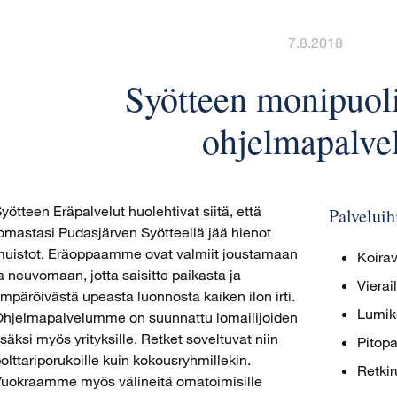
7.8.2018
Syötteen monipuol
ohjelmapalve
yötteen Eräpalvelut huolehtivat siitä, että
Palvelui
omastasi Pudasjärven Syötteellä jää hienot
uistot. Eräoppaamme ovat valmiit joustamaan
Koirav
a neuvomaan, jotta saisitte paikasta ja
Vierai
mpäröivästä upeasta luonnosta kaiken ilon irti.
Lumik
hjelmapalvelumme on suunnattu lomailijoiden
isäksi myös yrityksille. Retket soveltuvat niin
Pitopa
olttariporukoille kuin kokousryhmillekin.
Retkir
uokraamme myös välineitä omatoimisille