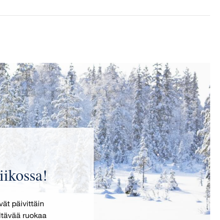
iikossa!
t päivittäin
ältävää ruokaa