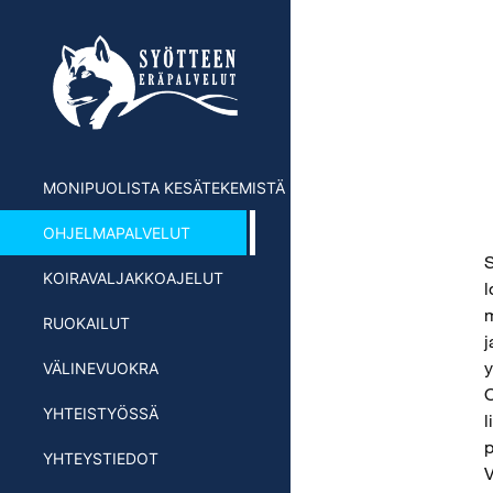
Skip
to
content
MONIPUOLISTA KESÄTEKEMISTÄ
OHJELMAPALVELUT
S
KOIRAVALJAKKOAJELUT
l
m
RUOKAILUT
j
y
VÄLINEVUOKRA
O
YHTEISTYÖSSÄ
l
p
YHTEYSTIEDOT
V