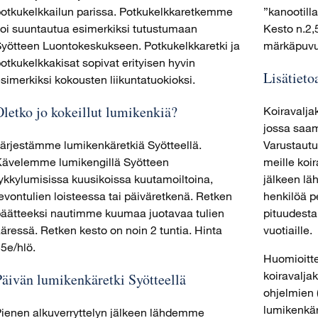
otkukelkkailun parissa. Potkukelkkaretkemme
”kanootilla
oi suuntautua esimerkiksi tutustumaan
Kesto n.2,5
yötteen Luontokeskukseen. Potkukelkkaretki ja
märkäpuvun
otkukelkkakisat sopivat erityisen hyvin
Lisätieto
simerkiksi kokousten liikuntatuokioksi.
Oletko jo kokeillut lumikenkiä?
Koiravalja
jossa saam
ärjestämme lumikenkäretkiä Syötteellä.
Varustaut
ävelemme lumikengillä Syötteen
meille koir
ykkylumisissa kuusikoissa kuutamoiltoina,
jälkeen läh
evontulien loisteessa tai päiväretkenä. Retken
henkilöä pe
äätteeksi nautimme kuumaa juotavaa tulien
pituudesta
äressä. Retken kesto on noin 2 tuntia. Hinta
vuotiaille.
5e/hlö.
Huomioitt
koiravalja
Päivän lumikenkäretki Syötteellä
ohjelmien 
lumikenkär
ienen alkuverryttelyn jälkeen lähdemme