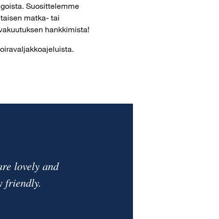
ngoista. Suosittelemme
taisen matka- tai
vakuutuksen hankkimista!
oiravaljakkoajeluista.
re lovely and
 friendly.