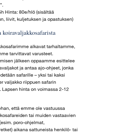
”.
h Hinta: 80e/hlö (sisältää
, liivit, kuljetuksen ja opastuksen)
a koiravaljakkosafarista
kkosafarimme alkavat tarhaltamme,
me tarvittavat varusteet.
umisen jälkeen oppaamme esittelee
avaljakot ja antaa ajo-ohjeet, jonka
detään safarille – yksi tai kaksi
r valjakko riippuen safarin
. Lapsen hinta on voimassa 2-12
ehan, että emme ole vastuussa
kkosafareiden tai muiden vastaavien
(esim. poro-ohjelmat,
etket) aikana sattuneista henkilö- tai