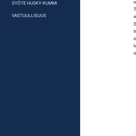
r
SYÖTE HUSKY-KUMMI
T
VASTUULLISUUS
m
S
t
o
l
o