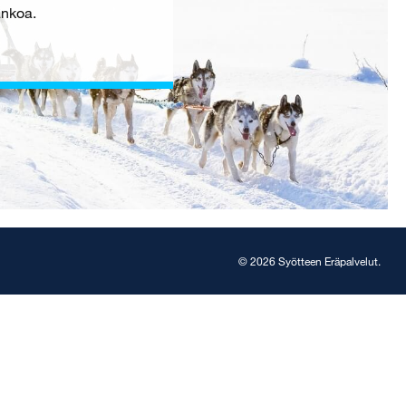
ankoa.
© 2026 Syötteen Eräpalvelut.