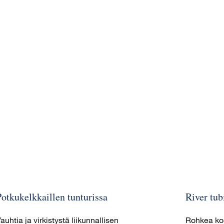
Potkukelkkaillen tunturissa
River tub
auhtia ja virkistystä liikunnallisen
Rohkea kos