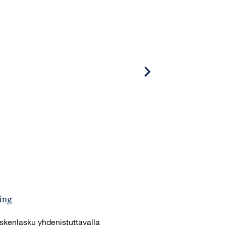
ing
kenlasku yhdenistuttavalla