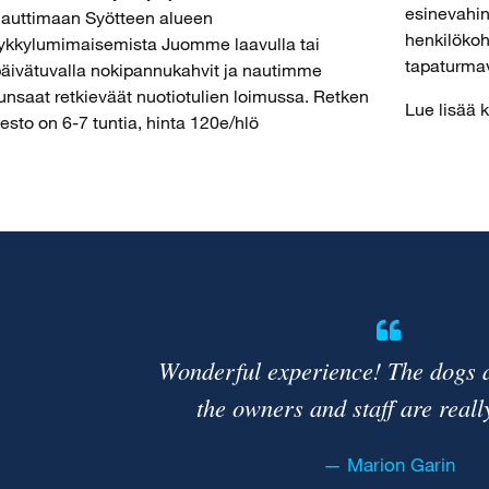
esinevahi
auttimaan Syötteen alueen
henkilökoh
ykkylumimaisemista Juomme laavulla tai
tapaturma
äivätuvalla nokipannukahvit ja nautimme
unsaat retkieväät nuotiotulien loimussa. Retken
Lue lisää k
esto on 6-7 tuntia, hinta 120e/hlö
Wonderful experience! The dogs a
the owners and staff are really
Marion Garin