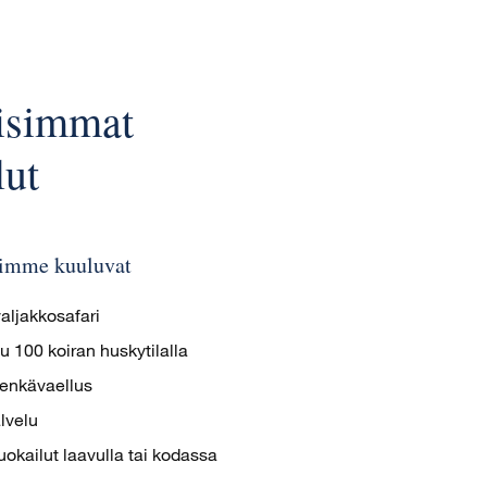
isimmat
lut
himme kuuluvat
aljakkosafari
lu 100 koiran huskytilalla
enkävaellus
lvelu
uokailut laavulla tai kodassa